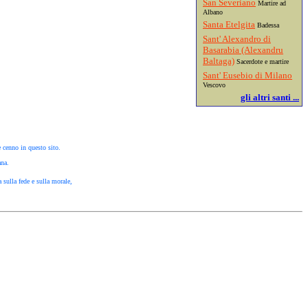
San Severiano
Martire ad
Albano
Santa Etelgita
Badessa
Sant' Alexandro di
Basarabia (Alexandru
Baltaga)
Sacerdote e martire
Sant' Eusebio di Milano
Vescovo
gli altri santi ...
e cenno in questo sito.
ana.
 sulla fede e sulla morale,