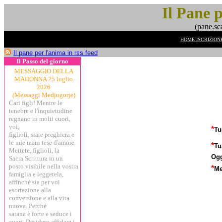
Il Pane 
(pane.sc
HOME
ISCRIZION
Il pane per l'anima in rss feed
Il Passo del giorno
MESSAGGIO DELLA
MADONNA 25 luglio
2026
(Messaggi Medjugorje)
Cari figli! Mentre le
tenebre e l'inquietudine
regnano in molti cuori,
voi,
*
Tu
figlioli, siate preghiera e
le mie mani tese d'amore.
*
Tu
Mettete, figlioli, la
Ogg
Sacra Scrittura in un
posto visibile nella vostra
*
Me
famiglia e leggetela,
affinché sia per voi
esortazione alla
conversione e alla vita
nuova. Perché
satana è forte e seduce i
cuori. Desidero affidare i