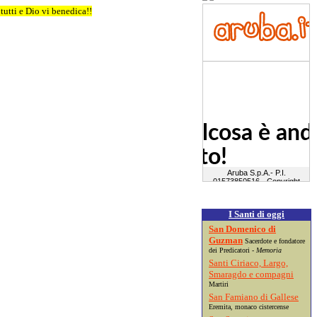
tutti e Dio vi benedica!!
I Santi di oggi
San Domenico di
Guzman
Sacerdote e fondatore
dei Predicatori -
Memoria
Santi Ciriaco, Largo,
Smaragdo e compagni
Martiri
San Famiano di Gallese
Eremita, monaco cistercense