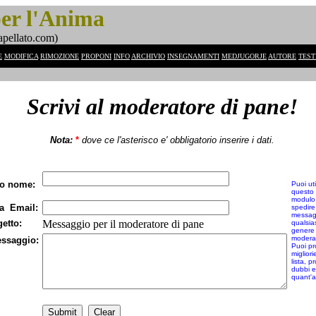
per l'Anima
apellato.com)
E
MODIFICA
RIMOZIONE
PROPONI
INFO
ARCHIVIO
INSEGNAMENTI
MEDJUGORJE
AUTORE
TEST
Scrivi al moderatore di pane!
Nota:
*
dove ce l'asterisco e' obbligatorio inserire i dati.
o nome:
Puoi uti
questo
modulo
a Email:
spedire
messag
etto:
Messaggio per il moderatore di pane
qualsia
genere 
modera
ssaggio:
Puoi pr
migliori
lista, p
dubbi e
quant'al