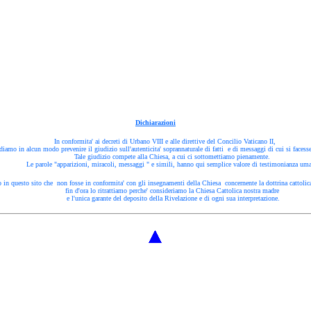
Dichiarazioni
In conformita' ai decreti di Urbano VIII e alle direttive del Concilio Vaticano II,
iamo in alcun modo prevenire il giudizio sull'autenticita' soprannaturale di fatti e di messaggi di cui si facess
Tale giudizio compete alla Chiesa, a cui ci sottomettiamo pienamente.
Le parole "apparizioni, miracoli, messaggi " e simili, hanno qui semplice valore di testimonianza um
 in questo sito che non fosse in conformita' con gli insegnamenti della Chiesa concernente la dottrina cattolica
fin d'ora lo ritrattiamo perche' consideriamo la Chiesa Cattolica nostra madre
e l'unica garante del deposito della Rivelazione e di ogni sua interpretazione.