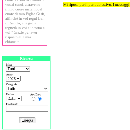
vostri cuori, attraverso
Mi riposo per il periodo estivo. I messaggi
il mio cuore materno, al
cuore di mio Figlio Gesù,
affinché in voi regni Lui,
il Risorto, e la gioia
regnerà in voi e intorno a
voi." Grazie per aver
risposto alla mia
chiamata
Ricerca
Mese
Anno
Categoria
Ordine
Asc Disc
Contenuto