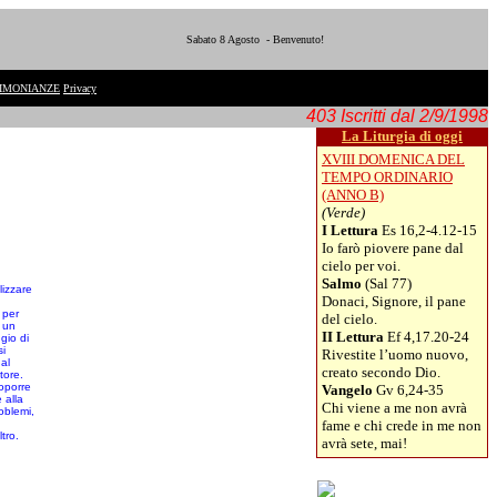
Sabato 8 Agosto - Benvenuto!
IMONIANZE
Privacy
403 Iscritti dal 2/9/1998
La Liturgia di oggi
XVIII DOMENICA DEL
TEMPO ORDINARIO
(ANNO B)
(Verde)
I Lettura
Es 16,2-4.12-15
Io farò piovere pane dal
cielo per voi.
Salmo
(Sal 77)
lizzare
Donaci, Signore, il pane
 per
del cielo.
 un
II Lettura
Ef 4,17.20-24
gio di
si
Rivestite l’uomo nuovo,
al
creato secondo Dio.
tore.
oporre
Vangelo
Gv 6,24-35
e alla
Chi viene a me non avrà
roblemi,
fame e chi crede in me non
tro.
avrà sete, mai!