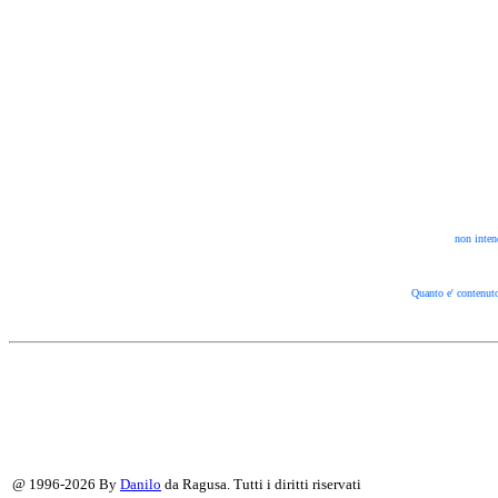
non intend
Quanto e' contenuto
@ 1996-2026 By
Danilo
da Ragusa. Tutti i diritti riservati