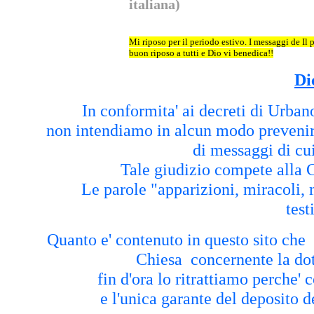
italiana)
Mi riposo per il periodo estivo. I messaggi de Il
buon riposo a tutti e Dio vi benedica!!
Di
In conformita' ai decreti di Urbano
non intendiamo in alcun modo prevenire i
di messaggi di cui
Tale giudizio compete alla 
Le parole "apparizioni, miracoli, 
tes
Quanto e' contenuto in questo sito che 
Chiesa concernente la dott
fin d'ora lo ritrattiamo perche'
e l'unica garante del deposito d