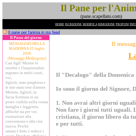
Il Pane per l'Ani
(pane.scapellato.com)
HOME
ISCRIZIONE
MODIFICA
RIMOZIONE
PROPONI
INF
Il pane per l'anima in rss feed
Il Passo del giorno
Il messag
MESSAGGIO DELLA
MADONNA 25 luglio
2026
L
(Messaggi Medjugorje)
Cari figli! Mentre le
tenebre e l'inquietudine
regnano in molti cuori,
Il "Decalogo" della Domenica
voi,
figlioli, siate preghiera e
le mie mani tese d'amore.
Io sono il giorno del Signore, D
Mettete, figlioli, la
Sacra Scrittura in un
1. Non avrai altri giorni ugual
posto visibile nella vostra
famiglia e leggetela,
Non fare i giorni tutti uguali. 
affinché sia per voi
cristiana, il giorno libero da t
esortazione alla
conversione e alla vita
e per tutti.
nuova. Perché
satana è forte e seduce i
cuori. Desidero affidare i