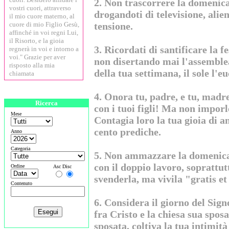
2. Non trascorrere la domenic
vostri cuori, attraverso
drogandoti di televisione, alie
il mio cuore materno, al
cuore di mio Figlio Gesù,
tensione.
affinché in voi regni Lui,
il Risorto, e la gioia
3. Ricordati di santificare la fe
regnerà in voi e intorno a
voi." Grazie per aver
non disertando mai l'assemblea
risposto alla mia
della tua settimana, il sole l'eu
chiamata
4. Onora tu, padre, e tu, madre
Ricerca
con i tuoi figli! Ma non imporl
Mese
Contagia loro la tua gioia di a
cento prediche.
Anno
Categoria
5. Non ammazzare la domenic
con il doppio lavoro, soprattu
Ordine
Asc Disc
svenderla, ma vivila "gratis et
Contenuto
6. Considera il giorno del Sig
fra Cristo e la chiesa sua sposa
sposata, coltiva la tua intimità